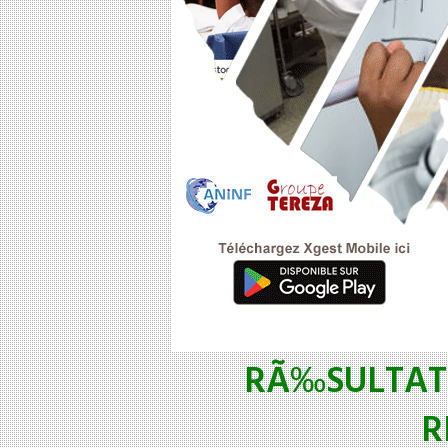
RÃ‰SULTAT
R